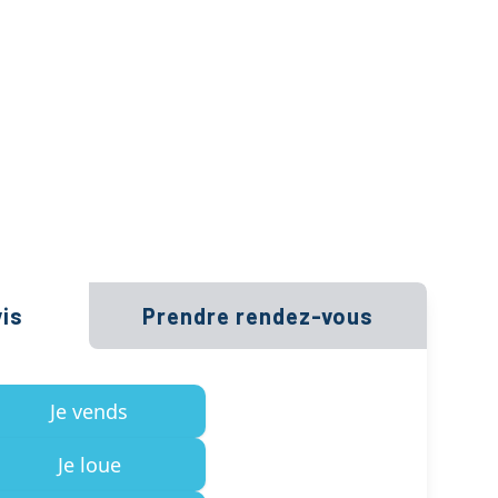
is
Prendre rendez-vous
Je vends
Je loue